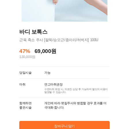
바디 보톡스
근육 축소 주사 [팔뚝/승모근/종아리/허벅지] 100U
47%
69,000원
130,000원
당일시술
가능
마취
연고마취권장
수면마취 희망 시, 의료진 상담 후 가능하며 별도의 비용이
발생될 수 있습니다.
함께하면
개인에 따라 팻킬주사와 병합할 경우 효과를 더
좋은시술
극대화 합니다.
장바구니 담기