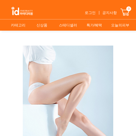
0
로그인
공지사항
카테고리
신상품
스테디셀러
특가/혜택
오늘의피부