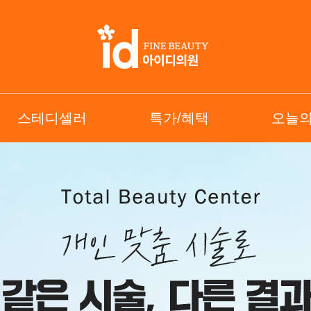
스테디셀러
특가/혜택
오늘