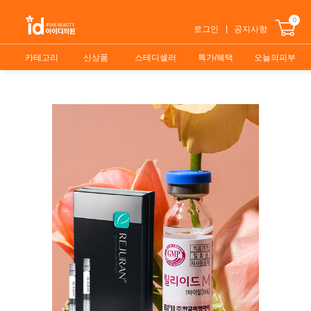
0
로그인
공지사항
카테고리
신상품
스테디셀러
특가/혜택
오늘의피부